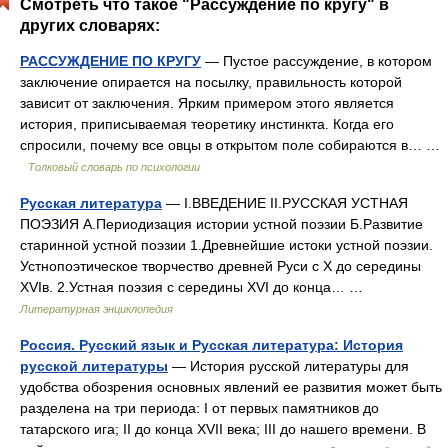
Смотреть что такое "Рассуждение по кругу" в
других словарях:
РАССУЖДЕНИЕ ПО КРУГУ
— Пустое рассуждение, в котором
заключение опирается на посылку, правильность которой
зависит от заключения. Ярким примером этого является
история, приписываемая теоретику инстинкта. Когда его
спросили, почему все овцы в открытом поле собираются в… …
Толковый словарь по психологии
Русская литература
— I.ВВЕДЕНИЕ II.РУССКАЯ УСТНАЯ
ПОЭЗИЯ А.Периодизация истории устной поэзии Б.Развитие
старинной устной поэзии 1.Древнейшие истоки устной поэзии.
Устнопоэтическое творчество древней Руси с X до середины
XVIв. 2.Устная поэзия с середины XVI до конца… …
Литературная энциклопедия
Россия. Русский язык и Русская литература: История
русской литературы
— История русской литературы для
удобства обозрения основных явлений ее развития может быть
разделена на три периода: I от первых памятников до
татарского ига; II до конца XVII века; III до нашего времени. В