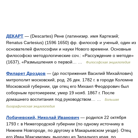
ДЕКАРТ
— (Descartes) Рене (латинизир. имя Картезий;
Renatus Cartesius) (1596 1650) фр. философ и ученый, один из
основателей философии и науки Нового времени. Основные
философско методологические соч.: «Рассуждение о методе»
(1637), «Размышления о первой… …
Философская энциклопедия
Филарет Дроздов
— (до пострижения Василий Михайлович)
митрополит московский, род. 26 дек. 1782 г. в городе Коломне
Московской губернии, где отец его Михаил Феодорович был
соборным протоиереем; умер 19 нояб. 1867 г. После
домашнего воспитания под руководством… …
Большая
биографическая энциклопедия
Лобачевский, Николай Иванович
— родился 22 октября
1793 г. в Нижегородской губернии (по одному источнику в
Нижнем Новгороде, по другому в Макарьевском уезде). Отец
его Иван Максимович, выходец из Западного края, по