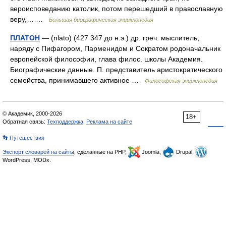
вероисповеданию католик, потом перешедший в православную
веру,… …
Большая биографическая энциклопедия
ПЛАТОН
— (nlato) (427 347 до н.э.) др. греч. мыслитель,
наряду с Пифагором, Парменидом и Сократом родоначальник
европейской философии, глава филос. школы Академия.
Биографические данные. П. представитель аристократического
семейства, принимавшего активное …
Философская энциклопедия
© Академик, 2000-2026
18+
Обратная связь:
Техподдержка
,
Реклама на сайте
👣 Путешествия
Экспорт словарей на сайты
, сделанные на PHP,
Joomla,
Drupal,
WordPress, MODx.